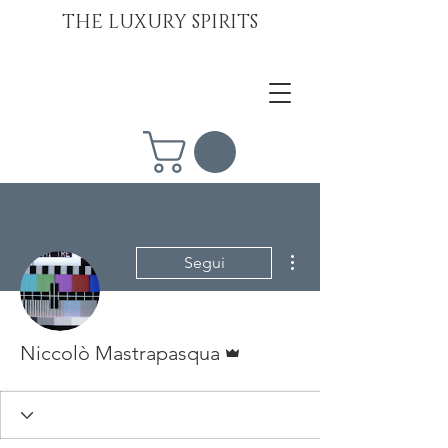
THE LUXURY SPIRITS
Altre azioni
Segui
Amministratore
Niccolò Mastrapasqua