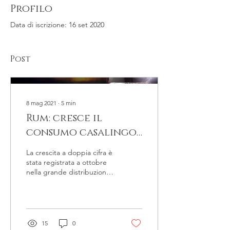
Profilo
Data di iscrizione: 16 set 2020
Post
8 mag 2021
∙
5
min
Rum: cresce il
consumo casalingo
e quello luxury da
La crescita a doppia cifra è
collezione. Vendite
stata registrata a ottobre
nella grande distribuzione.
nella Gdo a +13,2%
Ma salgono anche le
quotazioni delle bottiglie...
15
0