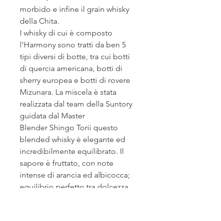
morbido e infine il grain whisky
della Chita.
I whisky di cui è composto
l'Harmony sono tratti da ben 5
tipi diversi di botte, tra cui botti
di quercia americana, botti di
sherry europea e botti di rovere
Mizunara. La miscela è stata
realizzata dal team della Suntory
guidata dal Master
Blender Shingo Torii questo
blended whisky è elegante ed
incredibilmente equilibrato. Il
sapore è fruttato, con note
intense di arancia ed albicocca;
equilibrio perfetto tra dolcezza
dettata da miele e cioccolato
bianco, e lo speziato finale del