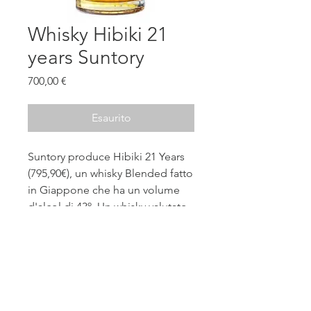
Whisky Hibiki 21
years Suntory
Prezzo
700,00 €
Esaurito
Suntory produce Hibiki 21 Years
(795,90€), un whisky Blended fatto
in Giappone che ha un volume
d'alcol di 43º. Un whisky valutato
con 4,2 punti su 5 secondo gli
utenti di Drinks&Co.