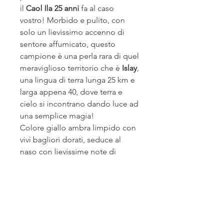
il
Caol Ila 25 anni
fa al caso
vostro! Morbido e pulito, con
solo un lievissimo accenno di
sentore affumicato, questo
campione è una perla rara di quel
meraviglioso territorio che è
Islay
,
una lingua di terra lunga 25 km e
larga appena 40, dove terra e
cielo si incontrano dando luce ad
una semplice magia!
Colore giallo ambra limpido con
vivi bagliori dorati, seduce al
naso con lievissime note di
torbatura e cereali, sentori floreali
di rosa gialla e ginestra, tocchi
agrumati e piacevole nota di
sottobosco sullo sfondo.
L'assaggio è quasi dolce,