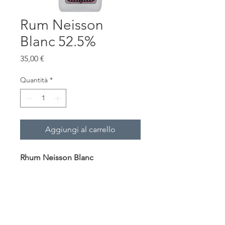
Rum Neisson
Blanc 52.5%
Prezzo
35,00 €
Quantità
*
Aggiungi al carrello
Rhum Neisson Blanc
A white Martinique Rhum
Agricole from Distillerie Neisson.
Bottled at 52.5% ABV.