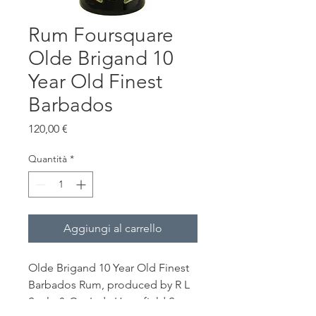
Rum Foursquare
Olde Brigand 10
Year Old Finest
Barbados
Prezzo
120,00 €
Quantità
*
Aggiungi al carrello
Olde Brigand 10 Year Old Finest
Barbados Rum, produced by R L
Seale & Co. Ltd., Hopefield Sugar