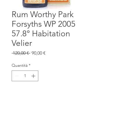
Rum Worthy Park
Forsyths WP 2005
57.8° Habitation
Velier
Prezzo
Prezzo
 120,00 € 
90,00 €
regolare
scontato
Quantità
*
Aggiungi al carrello