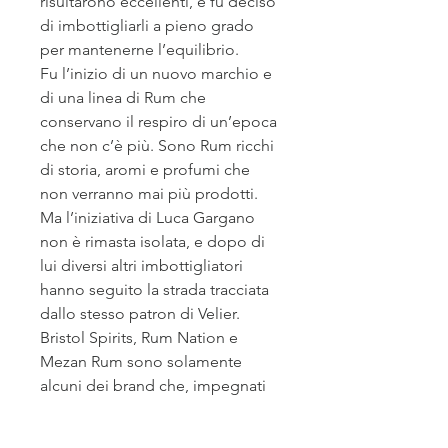
risultarono eccellenti, e fu deciso
di imbottigliarli a pieno grado
per mantenerne l’equilibrio.
Fu l’inizio di un nuovo marchio e
di una linea di Rum che
conservano il respiro di un’epoca
che non c’è più. Sono Rum ricchi
di storia, aromi e profumi che
non verranno mai più prodotti.
Ma l’iniziativa di Luca Gargano
non è rimasta isolata, e dopo di
lui diversi altri imbottigliatori
hanno seguito la strada tracciata
dallo stesso patron di Velier.
Bristol Spirits, Rum Nation e
Mezan Rum sono solamente
alcuni dei brand che, impegnati
nell’imbottigliamento e nella
distribuzione di distillati, come