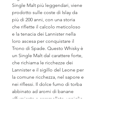
Single Malt più leggendari, viene
prodotto sulle coste di Islay da
più di 200 anni, con una storia
che riflette il calcolo meticoloso
e la tenacia dei Lannister nella
loro ascesa per conquistare il
Trono di Spade. Questo Whisky è
un Single Malt dal carattere forte,
che richiama le ricchezze dei
Lannister e il sigillo del Leone per
la comune ricchezza, nel sapore e
nei riflessi. Il dolce fumo di torba
abbinato ad aromi di banane
affumicate e caramellate, vaniglia
intensa, marshmallows arrostiti e
caramello secco leggermente
salato, riempie il palato di
morbidezza. Invecchiato 9 anni in