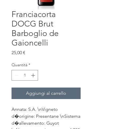
Franciacorta
DOCG Brut
Barboglio de
Gaioncelli
Prezzo
25,00 €
Quantità
*
Aggiungi al carrello
Annata: S.A. \nVigneto 
d�origine: Presentane \nSistema 
d�allevamento: Guyot 